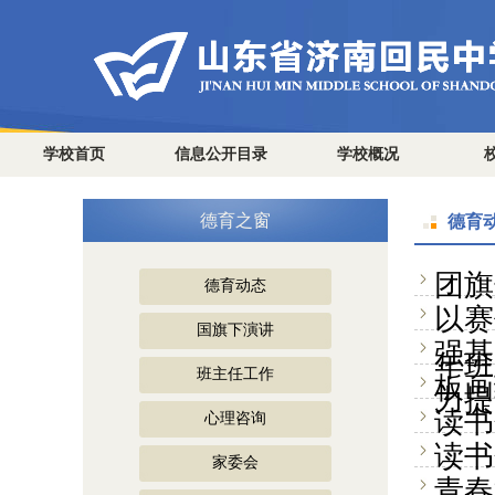
学校首页
信息公开目录
学校概况
德育之窗
德育
团旗
德育动态
以赛
国旗下演讲
强基
年班
班主任工作
板画
力提
读书
心理咨询
读书
家委会
青春