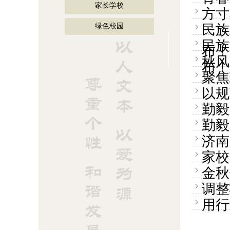
家长学校
方寸
绿色校园
民族
民族
布！
秋风
布！
聚焦
以规
勤毅
勤毅
济南
家校
金秋
调整
用行