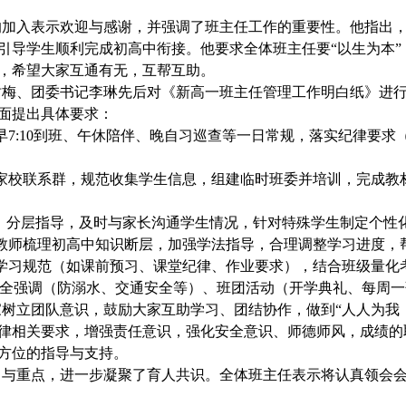
的加入表示欢迎与感谢，并强调了班主任工作的重要性。他指出
引导学生顺利完成初高中衔接。他要求全体班主任要“以生为本
，希望大家互通有无，互帮互助。
树梅、团委书记李琳先后对《新高一班主任管理工作明白纸》进
面提出具体要求：
早
7:10到班、午休陪伴、晚自习巡查等一日常规，落实纪律要
家校联系群，规范收集学生信息，组建临时班委并培训，完成教
”、分层指导，及时与家长沟通学生情况，针对特殊学生制定个性
教师梳理初高中知识断层，加强学法指导，合理调整学习进度，
学习规范（如课前预习、课堂纪律、作业要求），结合班级量化
）、安全强调（防溺水、交通安全等）、班团活动（开学典礼、每周
家树立团队意识，鼓励大家互助学习、团结协作，
做到“人人为我
律相关要求，增强责任意识，强化安全意识、师德师风，成绩的
方位的指导与支持。
与重点，进一步凝聚了育人共识。全体班主任表示将认真领会会议