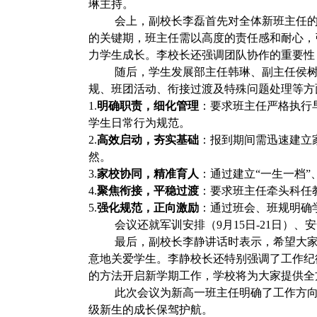
琳主持。
会上，副校长李磊
首先对全体新班主任
的关键期，班主任需以高度的责任感和耐心，
力学生成长。
李校长还强调团队协作的重要性
随后，学生发展部主任韩琳、副主任侯
规、班团活动、衔接过渡及特殊问题处理等方
1.
明确职责，细化管理
：要求班主任严格执行
学生日常行为规范。
2.
高效启动，夯实基础
：报到期间需迅速建立
然。
3.
家校协同，精准育人
：通过建立“一生一档
4.
聚焦衔接，平稳过渡
：要求班主任牵头科任
5.
强化规范，正向激励
：通过班会、班规明确
会议还就军训安排（9月15日-21日
最后，副校长李静讲话时表示，希望大
意地关爱学生。李静校长还特别强调了工作纪
的方法开启新学期工作，学校将为大家提供全
此次会议为新高一班主任明确了工作方向
级新生的成长保驾护航。