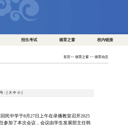
招生考试
德育之窗
校内链接
首页
>>
德育之窗
>>
德育动态
号：[
大
中
小
]
南回民
中学于
8月27日上午在录播教
室召开
2025
任参加了本次会议，会议由学生发展部主任韩